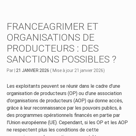
Créer et reprendre une activité
Piloter votre gestion
FRANCEAGRIMER ET
Piloter votre entreprise
Suivre votre comptabilité
ORGANISATIONS DE
PRODUCTEURS : DES
Développer votre entreprise
Gérer vos ressources humaines
SANCTIONS POSSIBLES ?
Construire votre patrimoine
Dématérialiser vos documents
Par
|
21 JANVIER 2026
( Mise à jour 21 janvier 2026)
Être prêt pour la facturation électronique
Les exploitants peuvent se réunir dans le cadre d’une
organisation de producteurs (OP) ou d’une association
d’organisations de producteurs (AOP) qui donne accès,
grâce à leur reconnaissance par les pouvoirs publics, à
des programmes opérationnels financés en partie par
l’Union européenne (UE). Cependant, si les OP et les AOP
ne respectent plus les conditions de cette