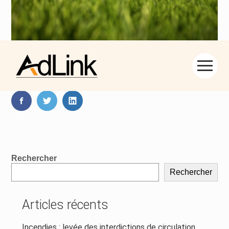
Aller
Partager :
au
contenu
FaceBook
Twitter
LinkedIn
Blog
Rechercher
sidebar
Rechercher
Articles récents
Incendies : levée des interdictions de circulation