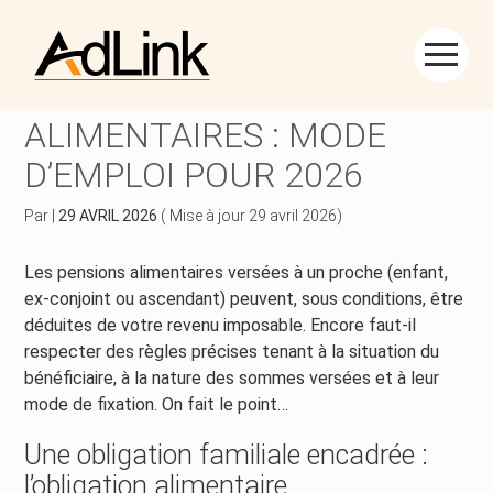
Créer et reprendre une activité
Piloter votre gestion
Aller
au
FISCALITÉ DES PENSIONS
contenu
Piloter votre entreprise
Suivre votre comptabilité
ALIMENTAIRES : MODE
D’EMPLOI POUR 2026
Développer votre entreprise
Gérer vos ressources humaines
Par
|
29 AVRIL 2026
( Mise à jour 29 avril 2026)
Construire votre patrimoine
Dématérialiser vos documents
Les pensions alimentaires versées à un proche (enfant,
Être prêt pour la facturation électronique
ex-conjoint ou ascendant) peuvent, sous conditions, être
déduites de votre revenu imposable. Encore faut-il
respecter des règles précises tenant à la situation du
bénéficiaire, à la nature des sommes versées et à leur
mode de fixation. On fait le point…
Une obligation familiale encadrée :
l’obligation alimentaire