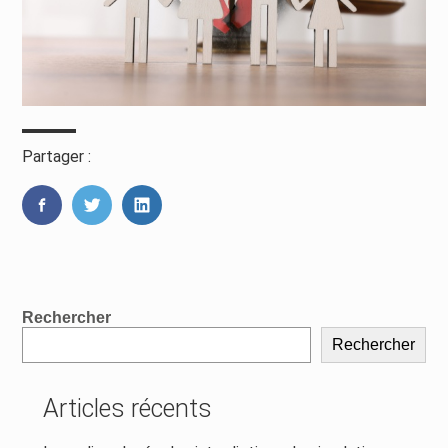
Partager :
FaceBook
Twitter
LinkedIn
Blog
Rechercher
sidebar
Rechercher
Articles récents