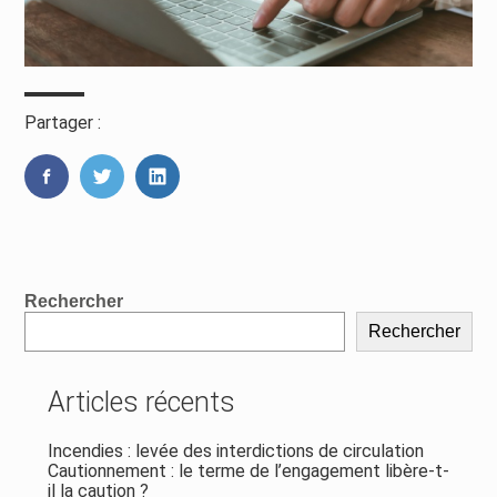
Partager :
FaceBook
Twitter
LinkedIn
Blog
Rechercher
sidebar
Rechercher
Articles récents
Incendies : levée des interdictions de circulation
Cautionnement : le terme de l’engagement libère-t-
il la caution ?