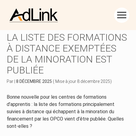
Créer et reprendre une activité
Piloter votre gestion
Aller
au
FINANCEMENT DES CFA :
contenu
Piloter votre entreprise
Suivre votre comptabilité
LA LISTE DES FORMATIONS
À DISTANCE EXEMPTÉES
Développer votre entreprise
Gérer vos ressources humaines
DE LA MINORATION EST
Construire votre patrimoine
Dématérialiser vos documents
PUBLIÉE
Être prêt pour la facturation électronique
Par
|
8 DÉCEMBRE 2025
( Mise à jour 8 décembre 2025)
Bonne nouvelle pour les centres de formations
d’apprentis : la liste des formations principalement
suivies à distance qui échappent à la minoration du
financement par les OPCO vient d’être publiée. Quelles
sont-elles ?