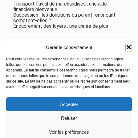
Transport fluvial de marchandises : une aide
financière bienvenue
Succession : les donations du parent renonçant
comptent-elles ?
Encadrement des loyers : une année de plus
Commentaires récents
Gérer le consentement
Aucun commentaire à afficher.
Pour offrir les meilleures expériences, nous utilisons des technologies
telles que les cookies pour stocker et/ou accéder aux informations des
appareils. Le fait de consentir à ces technologies nous permettra de traiter
des données telles que le comportement de navigation ou les ID uniques
sur ce site. Le fait de ne pas consentir ou de retirer son consentement peut
avoir un effet négatif sur certaines caractéristiques et fonctions.
Footer
Accepter
Principale
Linkedin
Instagram
Refuser
Voir les préférences
Footer
MENTIONS LÉGALES
PLAN DU SITE