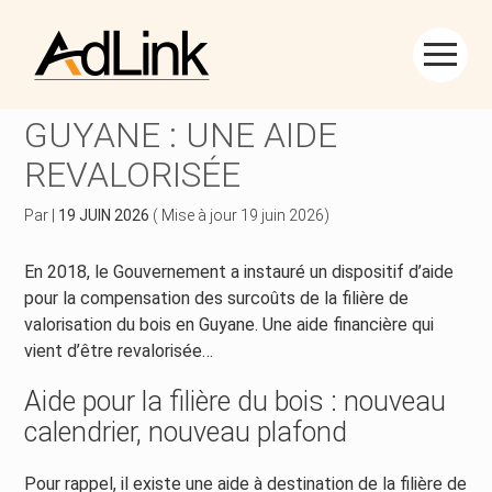
Créer et reprendre une activité
Piloter votre gestion
Aller
au
FILIÈRE DU BOIS EN
contenu
Piloter votre entreprise
Suivre votre comptabilité
GUYANE : UNE AIDE
REVALORISÉE
Développer votre entreprise
Gérer vos ressources humaines
Par
|
19 JUIN 2026
( Mise à jour 19 juin 2026)
Construire votre patrimoine
Dématérialiser vos documents
En 2018, le Gouvernement a instauré un dispositif d’aide
Être prêt pour la facturation électronique
pour la compensation des surcoûts de la filière de
valorisation du bois en Guyane. Une aide financière qui
vient d’être revalorisée…
Aide pour la filière du bois : nouveau
calendrier, nouveau plafond
Pour rappel, il existe une aide à destination de la filière de