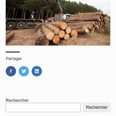
Partager :
FaceBook
Twitter
LinkedIn
Blog
Rechercher
sidebar
Rechercher