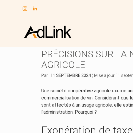
Subheader
Aller
au
EXONÉRATION DE TAX
contenu
PRÉCISIONS SUR LA 
AGRICOLE
Par
|
11 SEPTEMBRE 2024
( Mise à jour 11 sept
Une société coopérative agricole exerce un
commercialisation de vin. Considérant que l
sont affectés à un usage agricole, elle est
l’administration. Pourquoi ?
Exonération de taxe