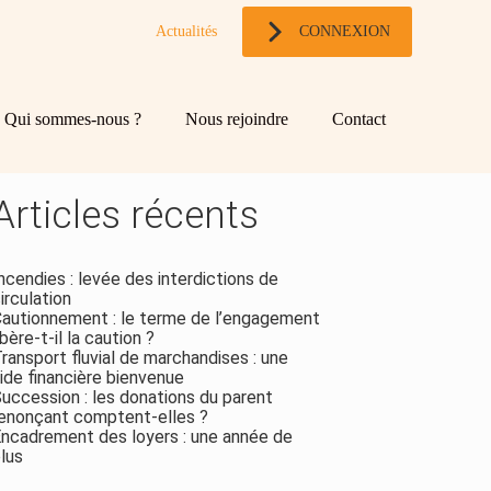
Actualités
CONNEXION
og
chercher
Qui sommes-nous ?
Nous rejoindre
Contact
ebar
Rechercher
Articles récents
ncendies : levée des interdictions de
irculation
autionnement : le terme de l’engagement
ibère-t-il la caution ?
ransport fluvial de marchandises : une
ide financière bienvenue
uccession : les donations du parent
enonçant comptent-elles ?
ncadrement des loyers : une année de
lus