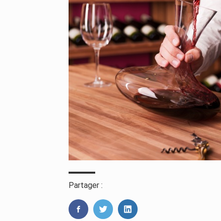
Partager :
FaceBook
Twitter
LinkedIn