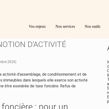
Principal
Bl
Re
Vos enjeux
Nos services
Nos outils
sid
E FONCIÈRE : DES
NOTION D’ACTIVITÉ
I
embre 2024)
c
C
e activité d’assemblage, de conditionnement et de
l
T
es immeubles dans lesquels elle exerce son activité
a
ime être exonérée de taxe foncière. Refus de
S
r
E
p
 foncière : pour un