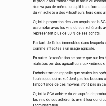
le producteur transforme le raisin ou assembl
n’en va pas de même lorsqu’il transforme ou a
du vin acheté à des viticulteurs tiers dans 
Or, ici la proportion des vins acquis par la
assembler avec les vins de ses adhérents a
représentait plus de 30 % de ses achats.
Partant de là, les immeubles dans lesquels 
comme affectés à un usage agricole.
En outre, l’exonération ne porte que sur le
réalisées par des agriculteurs eux-mêmes et
L’administration rappelle que seules les op
techniques qui n’excédent pas les besoins c
l’importance de ces moyens, n’ont pas un car
Or, ici, la SCA achète du vin auprès de pro
les vins de ses adhérents avant leur condit
l’administration.