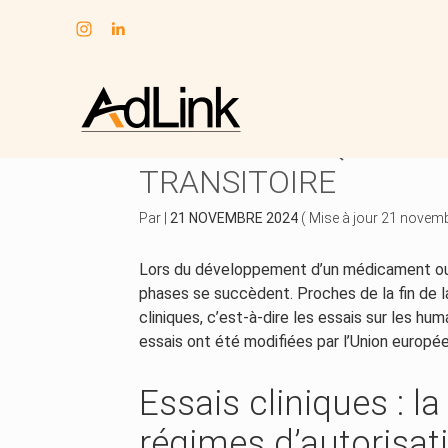
Subheader
Aller
au
ESSAIS CLINIQUES : 
contenu
TRANSITOIRE
Par
|
21 NOVEMBRE 2024
( Mise à jour 21 novem
Lors du développement d’un médicament ou 
phases se succèdent. Proches de la fin de 
cliniques, c’est-à-dire les essais sur les hu
essais ont été modifiées par l’Union europé
Essais cliniques : la
régimes d’autorisat