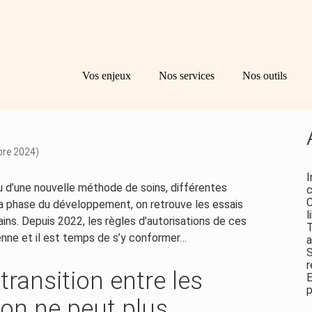
Principal
Bl
Re
Vos enjeux
Nos services
Nos outils
sid
FIN DE LA PÉRIODE
bre 2024)
I
d’une nouvelle méthode de soins, différentes
c
C
la phase du développement, on retrouve les essais
l
mains. Depuis 2022, les règles d’autorisations de ces
T
enne et il est temps de s’y conformer…
a
S
r
 transition entre les
E
p
ion ne peut plus