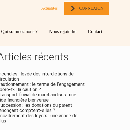
Actualités
CONNEXION
og
chercher
Qui sommes-nous ?
Nous rejoindre
Contact
ebar
Rechercher
Articles récents
ncendies : levée des interdictions de
irculation
autionnement : le terme de l’engagement
ibère-t-il la caution ?
ransport fluvial de marchandises : une
ide financière bienvenue
uccession : les donations du parent
enonçant comptent-elles ?
ncadrement des loyers : une année de
lus