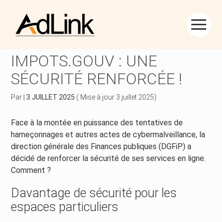
Créer et reprendre une activité
Piloter votre gestion
Aller
au
ESPACE PARTICULIER SUR
contenu
Piloter votre entreprise
Suivre votre comptabilité
IMPOTS.GOUV : UNE
SÉCURITÉ RENFORCÉE !
Développer votre entreprise
Gérer vos ressources humaines
Par
|
3 JUILLET 2025
( Mise à jour 3 juillet 2025)
Construire votre patrimoine
Dématérialiser vos documents
Face à la montée en puissance des tentatives de
Être prêt pour la facturation électronique
hameçonnages et autres actes de cybermalveillance, la
direction générale des Finances publiques (DGFiP) a
décidé de renforcer la sécurité de ses services en ligne.
Comment ?
Davantage de sécurité pour les
espaces particuliers