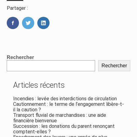
Partager :
FaceBook
Twitter
LinkedIn
Blog
Rechercher
sidebar
Rechercher
Articles récents
Incendies : levée des interdictions de circulation
Cautionnement : le terme de l’engagement libère-t-
il la caution ?
Transport fluvial de marchandises : une aide
financière bienvenue
Succession : les donations du parent renonçant
comptent-elles ?