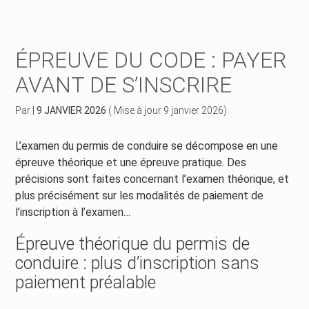
Créer et reprendre une activité
Piloter votre gestion
ÉPREUVE DU CODE : PAYER
Piloter votre entreprise
Suivre votre comptabilité
AVANT DE S’INSCRIRE
Développer votre entreprise
Gérer vos ressources humaines
Par
|
9 JANVIER 2026
( Mise à jour 9 janvier 2026)
Construire votre patrimoine
Dématérialiser vos documents
L’examen du permis de conduire se décompose en une
épreuve théorique et une épreuve pratique. Des
Être prêt pour la facturation électronique
précisions sont faites concernant l’examen théorique, et
plus précisément sur les modalités de paiement de
l’inscription à l’examen…
Épreuve théorique du permis de
conduire : plus d’inscription sans
paiement préalable