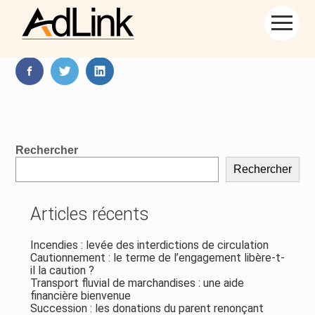
Aller
Partager :
au
contenu
FaceBook
Twitter
LinkedIn
Blog
Rechercher
sidebar
Rechercher
Articles récents
Incendies : levée des interdictions de circulation
Cautionnement : le terme de l’engagement libère-t-
il la caution ?
Transport fluvial de marchandises : une aide
financière bienvenue
Succession : les donations du parent renonçant