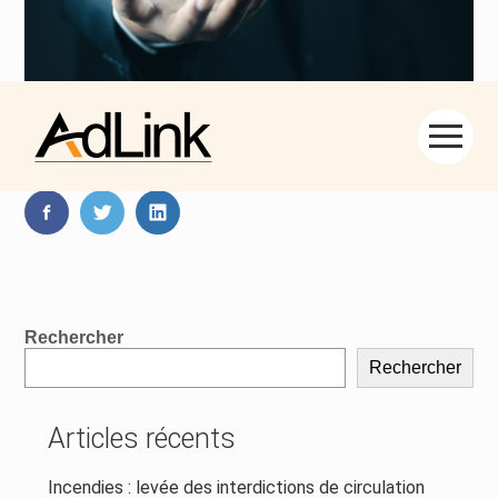
Aller
Partager :
au
contenu
FaceBook
Twitter
LinkedIn
Blog
Rechercher
sidebar
Rechercher
Articles récents
Incendies : levée des interdictions de circulation