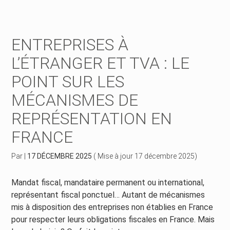
Créer et reprendre une activité
Piloter votre gestion
ENTREPRISES À
Piloter votre entreprise
Suivre votre comptabilité
L’ÉTRANGER ET TVA : LE
POINT SUR LES
Développer votre entreprise
Gérer vos ressources humaines
MÉCANISMES DE
Construire votre patrimoine
Dématérialiser vos documents
REPRÉSENTATION EN
Être prêt pour la facturation électronique
FRANCE
Par
|
17 DÉCEMBRE 2025
( Mise à jour 17 décembre 2025)
Mandat fiscal, mandataire permanent ou international,
représentant fiscal ponctuel… Autant de mécanismes
mis à disposition des entreprises non établies en France
pour respecter leurs obligations fiscales en France. Mais