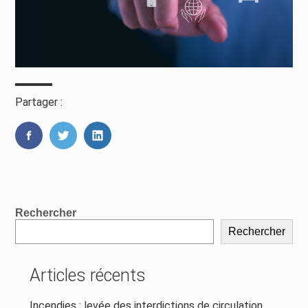
Partager :
FaceBook
Twitter
LinkedIn
Blog
Rechercher
sidebar
Rechercher
Articles récents
Incendies : levée des interdictions de circulation