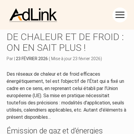
Créer et reprendre une activité
Piloter votre gestion
Aller
au
EFFICACITÉ DES RÉSEAUX
contenu
Piloter votre entreprise
Suivre votre comptabilité
DE CHALEUR ET DE FROID :
ON EN SAIT PLUS !
Développer votre entreprise
Gérer vos ressources humaines
Par
|
23 FÉVRIER 2026
( Mise à jour 23 février 2026)
Construire votre patrimoine
Dématérialiser vos documents
Des réseaux de chaleur et de froid efficaces
Être prêt pour la facturation électronique
énergétiquement, tel est l’objectif de l’État qui a fixé un
cadre en ce sens, en reprenant celui établi par l’Union
européenne (UE). Sa mise en pratique nécessitait
toutefois des précisions : modalités d’application, seuils
utilisés, calendriers applicables, etc. Autant d’éléments à
présent disponibles…
Émission de gaz et d’énergies