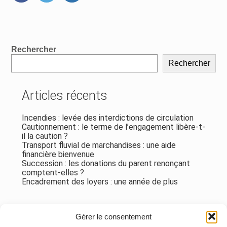
FaceBook
Twitter
LinkedIn
Blog
Rechercher
sidebar
Rechercher
Articles récents
Incendies : levée des interdictions de circulation
Cautionnement : le terme de l’engagement libère-t-
il la caution ?
Transport fluvial de marchandises : une aide
financière bienvenue
Succession : les donations du parent renonçant
comptent-elles ?
Encadrement des loyers : une année de plus
Commentaires récents
Gérer le consentement