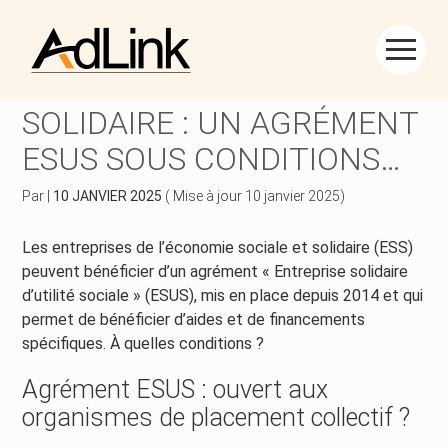
Créer et reprendre une activité
Piloter votre gestion
Aller
au
ÉCONOMIE SOCIALE ET
contenu
Piloter votre entreprise
Suivre votre comptabilité
SOLIDAIRE : UN AGRÉMENT
ESUS SOUS CONDITIONS…
Développer votre entreprise
Gérer vos ressources humaines
Par
|
10 JANVIER 2025
( Mise à jour 10 janvier 2025)
Construire votre patrimoine
Dématérialiser vos documents
Les entreprises de l’économie sociale et solidaire (ESS)
Être prêt pour la facturation électronique
peuvent bénéficier d’un agrément « Entreprise solidaire
d’utilité sociale » (ESUS), mis en place depuis 2014 et qui
permet de bénéficier d’aides et de financements
spécifiques. À quelles conditions ?
Agrément ESUS : ouvert aux
organismes de placement collectif ?