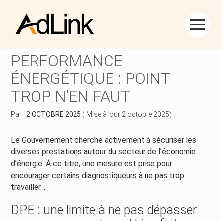
Créer et reprendre une activité
Piloter votre gestion
Aller
au
DIAGNOSTIC DE
contenu
Piloter votre entreprise
Suivre votre comptabilité
PERFORMANCE
ÉNERGÉTIQUE : POINT
Développer votre entreprise
Gérer vos ressources humaines
TROP N’EN FAUT
Construire votre patrimoine
Dématérialiser vos documents
Par
|
2 OCTOBRE 2025
( Mise à jour 2 octobre 2025)
Être prêt pour la facturation électronique
Le Gouvernement cherche activement à sécuriser les
diverses prestations autour du secteur de l’économie
d’énergie. À ce titre, une mesure est prise pour
encourager certains diagnostiqueurs à ne pas trop
travailler…
DPE : une limite à ne pas dépasser