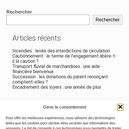
Blog
Rechercher
sidebar
Rechercher
Articles récents
Incendies : levée des interdictions de circulation
Cautionnement : le terme de l’engagement libère-t-
il la caution ?
Transport fluvial de marchandises : une aide
financière bienvenue
Succession : les donations du parent renonçant
comptent-elles ?
Encadrement des loyers : une année de plus
Commentaires récents
Gérer le consentement
Aucun commentaire à afficher.
Pour offrir les meilleures expériences, nous utilisons des technologies
telles que les cookies pour stocker et/ou accéder aux informations des
appareils. Le fait de consentir à ces technologies nous permettra de traiter