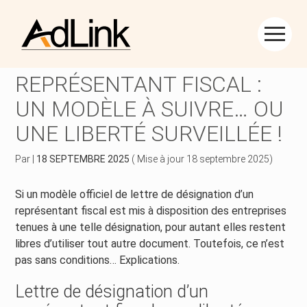
Créer et reprendre une activité
Piloter votre gestion
Aller
au
DÉSIGNATION D’UN
contenu
Piloter votre entreprise
Suivre votre comptabilité
REPRÉSENTANT FISCAL :
UN MODÈLE À SUIVRE… OU
Développer votre entreprise
Gérer vos ressources humaines
UNE LIBERTÉ SURVEILLÉE !
Construire votre patrimoine
Dématérialiser vos documents
Par
|
18 SEPTEMBRE 2025
( Mise à jour 18 septembre 2025)
Être prêt pour la facturation électronique
Si un modèle officiel de lettre de désignation d’un
représentant fiscal est mis à disposition des entreprises
tenues à une telle désignation, pour autant elles restent
libres d’utiliser tout autre document. Toutefois, ce n’est
pas sans conditions… Explications.
Lettre de désignation d’un