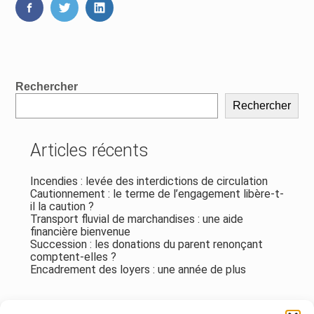
FaceBook
Twitter
LinkedIn
Blog
Rechercher
sidebar
Rechercher
Articles récents
Incendies : levée des interdictions de circulation
Cautionnement : le terme de l’engagement libère-t-
il la caution ?
Transport fluvial de marchandises : une aide
financière bienvenue
Succession : les donations du parent renonçant
comptent-elles ?
Encadrement des loyers : une année de plus
Commentaires récents