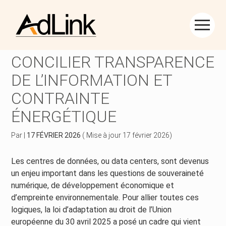
Créer et reprendre une activité
Piloter votre gestion
Aller
au
DATA CENTERS :
contenu
Piloter votre entreprise
Suivre votre comptabilité
CONCILIER TRANSPARENCE
DE L’INFORMATION ET
Développer votre entreprise
Gérer vos ressources humaines
CONTRAINTE
Construire votre patrimoine
Dématérialiser vos documents
ÉNERGÉTIQUE
Être prêt pour la facturation électronique
Par
|
17 FÉVRIER 2026
( Mise à jour 17 février 2026)
Les centres de données, ou data centers, sont devenus
un enjeu important dans les questions de souveraineté
numérique, de développement économique et
d’empreinte environnementale. Pour allier toutes ces
logiques, la loi d’adaptation au droit de l’Union
européenne du 30 avril 2025 a posé un cadre qui vient