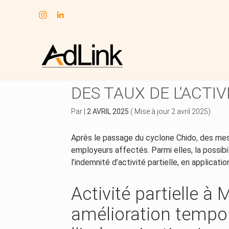
Subheader
Aller
au
CYCLONE CHIDO À M
contenu
DES TAUX DE L’ACTIV
Par
|
2 AVRIL 2025
( Mise à jour 2 avril 2025)
Après le passage du cyclone Chido, des mes
employeurs affectés. Parmi elles, la possibi
l’indemnité d’activité partielle, en applicati
Activité partielle à 
amélioration tempor