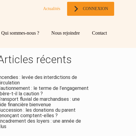
Actualités
CONNEXION
og
chercher
Qui sommes-nous ?
Nous rejoindre
Contact
ebar
Rechercher
Articles récents
ncendies : levée des interdictions de
irculation
autionnement : le terme de l’engagement
ibère-t-il la caution ?
ransport fluvial de marchandises : une
ide financière bienvenue
uccession : les donations du parent
enonçant comptent-elles ?
ncadrement des loyers : une année de
lus