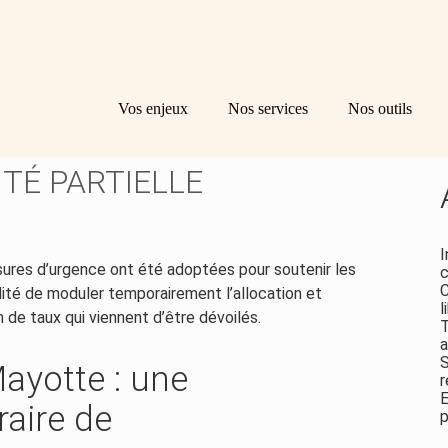
Principal
Bl
Re
Vos enjeux
Nos services
Nos outils
sid
AYOTTE : AMÉLIORATION
ITÉ PARTIELLE
I
ures d’urgence ont été adoptées pour soutenir les
c
C
lité de moduler temporairement l’allocation et
l
on de taux qui viennent d’être dévoilés.
T
a
S
Mayotte : une
r
E
aire de
p