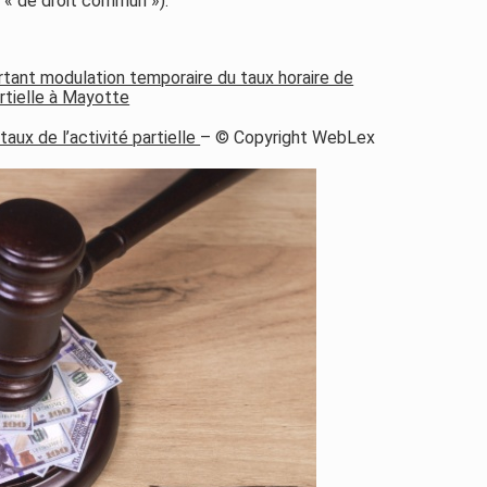
e « de droit commun »).
ant modulation temporaire du taux horaire de
artielle à Mayotte
aux de l’activité partielle
– © Copyright WebLex