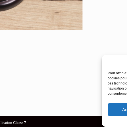
Pour offrir 
cookies pour
ces technolo
navigation ou
consentement
Ac
alisation
Classe 7