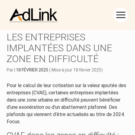
Créer et reprendre une activité
Piloter votre gestion
Aller
au
CVAE : DU NOUVEAU POUR
contenu
Piloter votre entreprise
Suivre votre comptabilité
LES ENTREPRISES
IMPLANTÉES DANS UNE
Développer votre entreprise
Gérer vos ressources humaines
ZONE EN DIFFICULTÉ
Construire votre patrimoine
Dématérialiser vos documents
Par
|
18 FÉVRIER 2025
( Mise à jour 18 février 2025)
Être prêt pour la facturation électronique
Pour le calcul de leur cotisation sur la valeur ajoutée des
entreprises (CVAE), certaines entreprises implantées
dans une zone urbaine en difficulté peuvent bénéficier
d’une exonération ou d’un abattement plafonné. Des
plafonds qui viennent d’être actualisés au titre de 2024.
Focus.