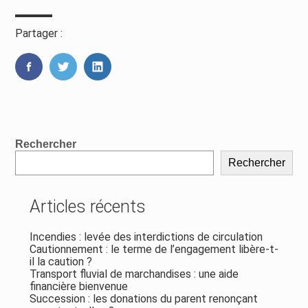
Partager :
FaceBook
Twitter
LinkedIn
Blog
Rechercher
sidebar
Rechercher
Articles récents
Incendies : levée des interdictions de circulation
Cautionnement : le terme de l’engagement libère-t-
il la caution ?
Transport fluvial de marchandises : une aide
financière bienvenue
Succession : les donations du parent renonçant