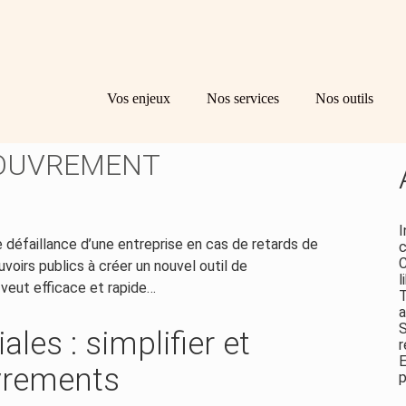
Principal
Bl
Re
Vos enjeux
Nos services
Nos outils
sid
IALES : UNE NOUVELLE
COUVREMENT
I
e défaillance d’une entreprise en cas de retards de
c
C
voirs publics à créer un nouvel outil de
l
veut efficace et rapide…
T
a
S
es : simplifier et
r
E
uvrements
p