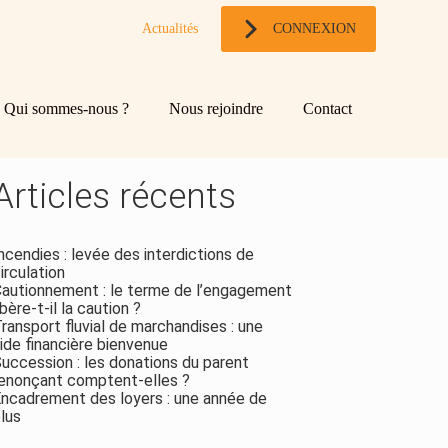
Actualités
CONNEXION
og
chercher
Qui sommes-nous ?
Nous rejoindre
Contact
ebar
Rechercher
Articles récents
ncendies : levée des interdictions de
irculation
autionnement : le terme de l’engagement
ibère-t-il la caution ?
ransport fluvial de marchandises : une
ide financière bienvenue
uccession : les donations du parent
enonçant comptent-elles ?
ncadrement des loyers : une année de
lus