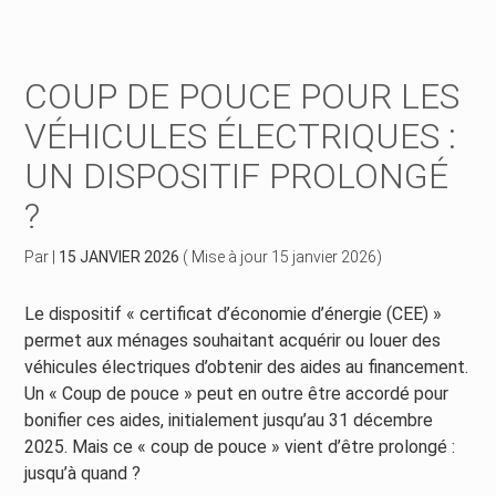
Créer et reprendre une activité
Piloter votre gestion
COUP DE POUCE POUR LES
Piloter votre entreprise
Suivre votre comptabilité
VÉHICULES ÉLECTRIQUES :
UN DISPOSITIF PROLONGÉ
Développer votre entreprise
Gérer vos ressources humaines
?
Construire votre patrimoine
Dématérialiser vos documents
Par
|
15 JANVIER 2026
( Mise à jour 15 janvier 2026)
Être prêt pour la facturation électronique
Le dispositif « certificat d’économie d’énergie (CEE) »
permet aux ménages souhaitant acquérir ou louer des
véhicules électriques d’obtenir des aides au financement.
Un « Coup de pouce » peut en outre être accordé pour
bonifier ces aides, initialement jusqu’au 31 décembre
2025. Mais ce « coup de pouce » vient d’être prolongé :
jusqu’à quand ?