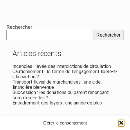
FaceBook
Twitter
LinkedIn
Blog
Rechercher
sidebar
Rechercher
Articles récents
Incendies : levée des interdictions de circulation
Cautionnement : le terme de l’engagement libère-t-
il la caution ?
Transport fluvial de marchandises : une aide
financière bienvenue
Succession : les donations du parent renonçant
comptent-elles ?
Encadrement des loyers : une année de plus
Commentaires récents
Gérer le consentement