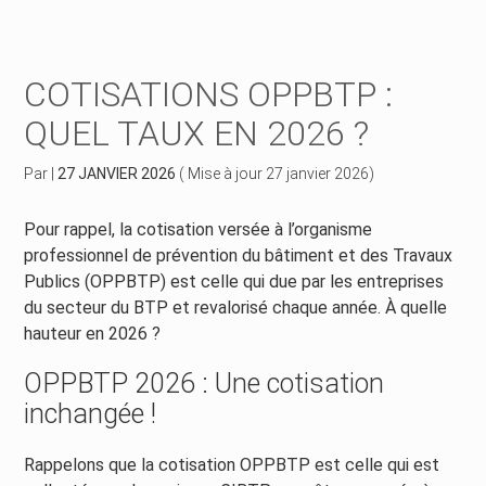
Créer et reprendre une activité
Piloter votre gestion
COTISATIONS OPPBTP :
Piloter votre entreprise
Suivre votre comptabilité
QUEL TAUX EN 2026 ?
Développer votre entreprise
Gérer vos ressources humaines
Par
|
27 JANVIER 2026
( Mise à jour 27 janvier 2026)
Construire votre patrimoine
Dématérialiser vos documents
Pour rappel, la cotisation versée à l’organisme
professionnel de prévention du bâtiment et des Travaux
Être prêt pour la facturation électronique
Publics (OPPBTP) est celle qui due par les entreprises
du secteur du BTP et revalorisé chaque année. À quelle
hauteur en 2026 ?
OPPBTP 2026 : Une cotisation
inchangée !
Rappelons que la cotisation OPPBTP est celle qui est