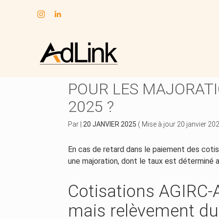
Subheader
Aller
au
COTISATIONS AGIRC-
contenu
POUR LES MAJORATI
2025 ?
Par
|
20 JANVIER 2025
( Mise à jour 20 janvier 20
En cas de retard dans le paiement des cot
une majoration, dont le taux est déterminé 
Cotisations AGIRC-A
mais relèvement d