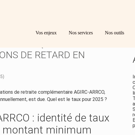
Principal
Bl
Re
Vos enjeux
Nos services
Nos outils
sid
ARRCO : QUEL TAUX
ONS DE RETARD EN
I
25)
c
C
isations de retraite complémentaire AGIRC-ARRCO,
l
T
annuellement, est due. Quel est le taux pour 2025 ?
a
S
RRCO : identité de taux
r
E
p
u montant minimum