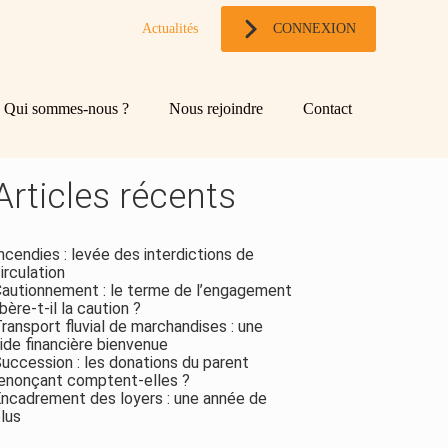
Actualités
CONNEXION
og
chercher
Qui sommes-nous ?
Nous rejoindre
Contact
ebar
Rechercher
Articles récents
ncendies : levée des interdictions de
irculation
autionnement : le terme de l’engagement
ibère-t-il la caution ?
ransport fluvial de marchandises : une
ide financière bienvenue
uccession : les donations du parent
enonçant comptent-elles ?
ncadrement des loyers : une année de
lus