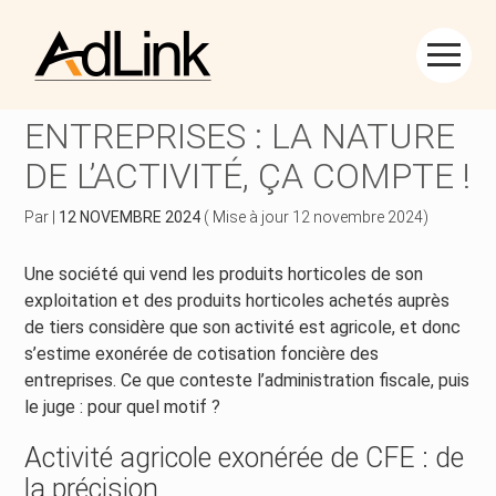
Créer et reprendre une activité
Piloter votre gestion
Aller
au
COTISATION FONCIÈRE DES
contenu
Piloter votre entreprise
Suivre votre comptabilité
ENTREPRISES : LA NATURE
DE L’ACTIVITÉ, ÇA COMPTE !
Développer votre entreprise
Gérer vos ressources humaines
Par
|
12 NOVEMBRE 2024
( Mise à jour 12 novembre 2024)
Construire votre patrimoine
Dématérialiser vos documents
Une société qui vend les produits horticoles de son
Être prêt pour la facturation électronique
exploitation et des produits horticoles achetés auprès
de tiers considère que son activité est agricole, et donc
s’estime exonérée de cotisation foncière des
entreprises. Ce que conteste l’administration fiscale, puis
le juge : pour quel motif ?
Activité agricole exonérée de CFE : de
la précision