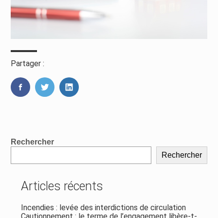
Partager :
FaceBook
Twitter
LinkedIn
Blog
Rechercher
sidebar
Rechercher
Articles récents
Incendies : levée des interdictions de circulation
Cautionnement : le terme de l’engagement libère-t-