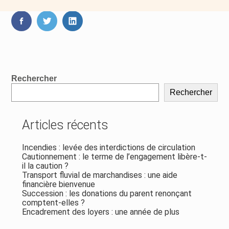
contenu
FaceBook
Twitter
LinkedIn
Blog
Rechercher
sidebar
Rechercher
Articles récents
Incendies : levée des interdictions de circulation
Cautionnement : le terme de l’engagement libère-t-
il la caution ?
Transport fluvial de marchandises : une aide
financière bienvenue
Succession : les donations du parent renonçant
comptent-elles ?
Encadrement des loyers : une année de plus