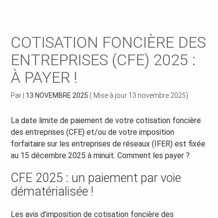
Créer et reprendre une activité
Piloter votre gestion
COTISATION FONCIÈRE DES
Piloter votre entreprise
Suivre votre comptabilité
ENTREPRISES (CFE) 2025 :
À PAYER !
Développer votre entreprise
Gérer vos ressources humaines
Par
|
13 NOVEMBRE 2025
( Mise à jour 13 novembre 2025)
Construire votre patrimoine
Dématérialiser vos documents
La date limite de paiement de votre cotisation foncière
Être prêt pour la facturation électronique
des entreprises (CFE) et/ou de votre imposition
forfaitaire sur les entreprises de réseaux (IFER) est fixée
au 15 décembre 2025 à minuit. Comment les payer ?
CFE 2025 : un paiement par voie
dématérialisée !
Les avis d’imposition de cotisation foncière des