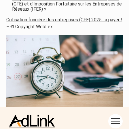
(CFE) et d’Imposition Forfaitaire sur les Entreprises de
Réseaux (IFER) »
Cotisation foncière des entreprises (CFE) 2025 : à payer !
– © Copyright WebLex
Aller
Partager :
au