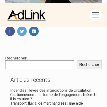
Aller
Partager :
au
contenu
FaceBook
Twitter
LinkedIn
Blog
Rechercher
sidebar
Rechercher
Articles récents
Incendies : levée des interdictions de circulation
Cautionnement : le terme de l’engagement libère-t-
il la caution ?
Transport fluvial de marchandises : une aide