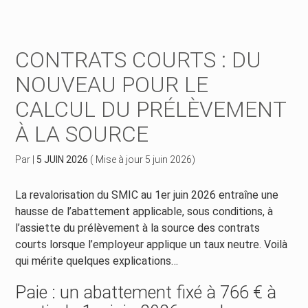
Créer et reprendre une activité
Piloter votre gestion
CONTRATS COURTS : DU
Piloter votre entreprise
Suivre votre comptabilité
NOUVEAU POUR LE
CALCUL DU PRÉLÈVEMENT
Développer votre entreprise
Gérer vos ressources humaines
À LA SOURCE
Construire votre patrimoine
Dématérialiser vos documents
Par
|
5 JUIN 2026
( Mise à jour 5 juin 2026)
Être prêt pour la facturation électronique
La revalorisation du SMIC au 1er juin 2026 entraîne une
hausse de l’abattement applicable, sous conditions, à
l’assiette du prélèvement à la source des contrats
courts lorsque l’employeur applique un taux neutre. Voilà
qui mérite quelques explications…
Paie : un abattement fixé à 766 € à