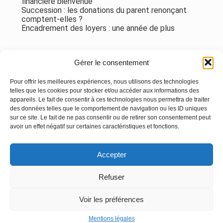
financière bienvenue
Succession : les donations du parent renonçant
comptent-elles ?
Encadrement des loyers : une année de plus
Commentaires récents
Gérer le consentement
Aucun commentaire à afficher.
Pour offrir les meilleures expériences, nous utilisons des technologies
telles que les cookies pour stocker et/ou accéder aux informations des
appareils. Le fait de consentir à ces technologies nous permettra de traiter
des données telles que le comportement de navigation ou les ID uniques
sur ce site. Le fait de ne pas consentir ou de retirer son consentement peut
avoir un effet négatif sur certaines caractéristiques et fonctions.
Footer
Accepter
Principale
Linkedin
Instagram
Refuser
Voir les préférences
Footer
MENTIONS LÉGALES
PLAN DU SITE
Mentions légales
Conception et réalisation
Classe 7