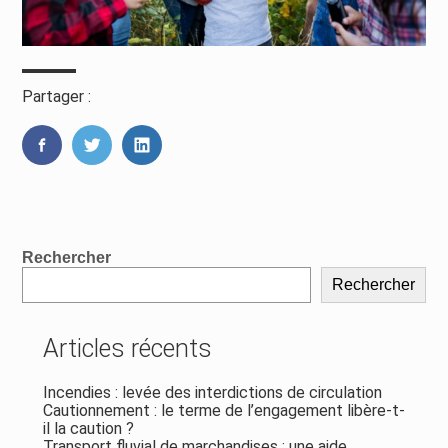
Partager :
FaceBook
Twitter
LinkedIn
Blog
Rechercher
sidebar
Rechercher
Articles récents
Incendies : levée des interdictions de circulation
Cautionnement : le terme de l’engagement libère-t-
il la caution ?
Transport fluvial de marchandises : une aide