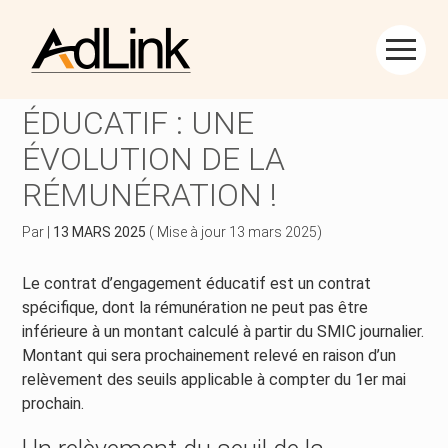
Créer et reprendre une activité
Piloter votre gestion
Aller
au
CONTRAT D’ENGAGEMENT
contenu
Piloter votre entreprise
Suivre votre comptabilité
ÉDUCATIF : UNE
ÉVOLUTION DE LA
Développer votre entreprise
Gérer vos ressources humaines
RÉMUNÉRATION !
Construire votre patrimoine
Dématérialiser vos documents
Par
|
13 MARS 2025
( Mise à jour 13 mars 2025)
Être prêt pour la facturation électronique
Le contrat d’engagement éducatif est un contrat
spécifique, dont la rémunération ne peut pas être
inférieure à un montant calculé à partir du SMIC journalier.
Montant qui sera prochainement relevé en raison d’un
relèvement des seuils applicable à compter du 1er mai
prochain.