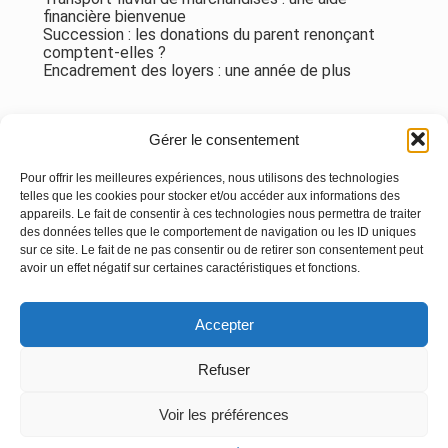
financière bienvenue
Succession : les donations du parent renonçant
comptent-elles ?
Encadrement des loyers : une année de plus
Commentaires récents
Gérer le consentement
Aucun commentaire à afficher.
Pour offrir les meilleures expériences, nous utilisons des technologies
telles que les cookies pour stocker et/ou accéder aux informations des
appareils. Le fait de consentir à ces technologies nous permettra de traiter
des données telles que le comportement de navigation ou les ID uniques
sur ce site. Le fait de ne pas consentir ou de retirer son consentement peut
avoir un effet négatif sur certaines caractéristiques et fonctions.
Footer
Accepter
Principale
Linkedin
Instagram
Refuser
Voir les préférences
Footer
MENTIONS LÉGALES
PLAN DU SITE