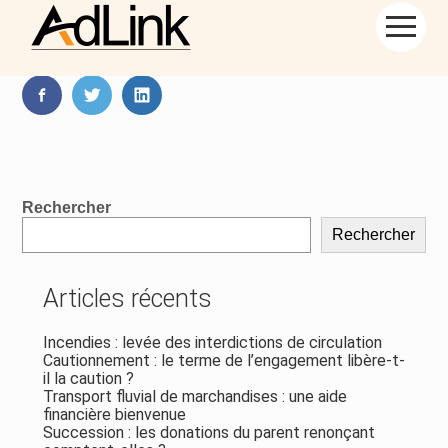
Aller
Partager :
au
contenu
FaceBook
Twitter
LinkedIn
Blog
Rechercher
sidebar
Rechercher
Articles récents
Incendies : levée des interdictions de circulation
Cautionnement : le terme de l’engagement libère-t-
il la caution ?
Transport fluvial de marchandises : une aide
financière bienvenue
Succession : les donations du parent renonçant