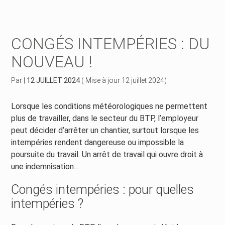
Créer et reprendre une activité
Piloter votre gestion
CONGÉS INTEMPÉRIES : DU
Piloter votre entreprise
Suivre votre comptabilité
NOUVEAU !
Développer votre entreprise
Gérer vos ressources humaines
Par
|
12 JUILLET 2024
( Mise à jour 12 juillet 2024)
Construire votre patrimoine
Dématérialiser vos documents
Lorsque les conditions météorologiques ne permettent
plus de travailler, dans le secteur du BTP, l’employeur
Être prêt pour la facturation électronique
peut décider d’arrêter un chantier, surtout lorsque les
intempéries rendent dangereuse ou impossible la
poursuite du travail. Un arrêt de travail qui ouvre droit à
une indemnisation…
Congés intempéries : pour quelles
intempéries ?