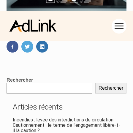
Aller
Partager :
au
contenu
FaceBook
Twitter
LinkedIn
Blog
Rechercher
sidebar
Rechercher
Articles récents
Incendies : levée des interdictions de circulation
Cautionnement : le terme de l’engagement libère-t-
il la caution ?