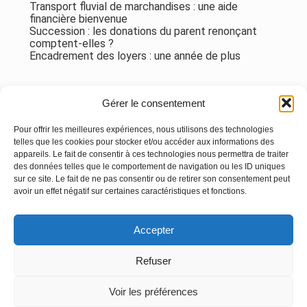
Transport fluvial de marchandises : une aide
financière bienvenue
Succession : les donations du parent renonçant
comptent-elles ?
Encadrement des loyers : une année de plus
Commentaires récents
Gérer le consentement
Aucun commentaire à afficher.
Pour offrir les meilleures expériences, nous utilisons des technologies
telles que les cookies pour stocker et/ou accéder aux informations des
appareils. Le fait de consentir à ces technologies nous permettra de traiter
des données telles que le comportement de navigation ou les ID uniques
sur ce site. Le fait de ne pas consentir ou de retirer son consentement peut
avoir un effet négatif sur certaines caractéristiques et fonctions.
Footer
Accepter
Principale
Linkedin
Instagram
Refuser
Voir les préférences
Footer
MENTIONS LÉGALES
PLAN DU SITE