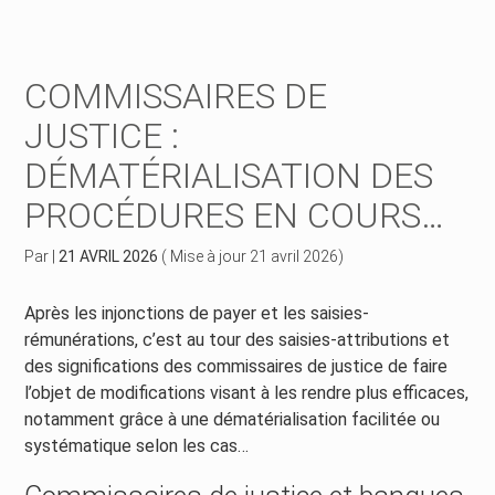
Créer et reprendre une activité
Piloter votre gestion
COMMISSAIRES DE
Piloter votre entreprise
Suivre votre comptabilité
JUSTICE :
DÉMATÉRIALISATION DES
Développer votre entreprise
Gérer vos ressources humaines
PROCÉDURES EN COURS…
Construire votre patrimoine
Dématérialiser vos documents
Par
|
21 AVRIL 2026
( Mise à jour 21 avril 2026)
Être prêt pour la facturation électronique
Après les injonctions de payer et les saisies-
rémunérations, c’est au tour des saisies-attributions et
des significations des commissaires de justice de faire
l’objet de modifications visant à les rendre plus efficaces,
notamment grâce à une dématérialisation facilitée ou
systématique selon les cas…