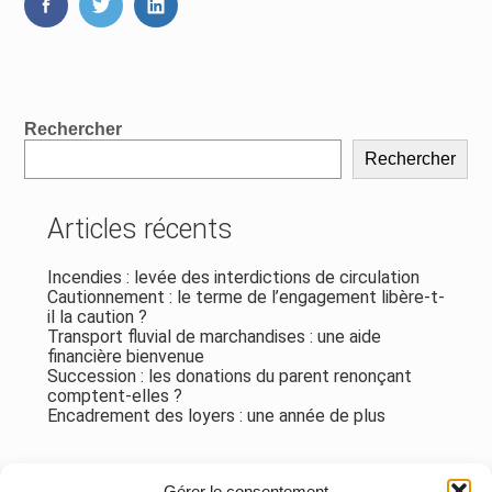
FaceBook
Twitter
LinkedIn
Blog
Rechercher
sidebar
Rechercher
Articles récents
Incendies : levée des interdictions de circulation
Cautionnement : le terme de l’engagement libère-t-
il la caution ?
Transport fluvial de marchandises : une aide
financière bienvenue
Succession : les donations du parent renonçant
comptent-elles ?
Encadrement des loyers : une année de plus
Commentaires récents
Gérer le consentement