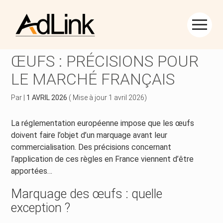
Créer et reprendre une activité
Piloter votre gestion
Aller
au
COMMERCIALISATION DES
contenu
Piloter votre entreprise
Suivre votre comptabilité
ŒUFS : PRÉCISIONS POUR
LE MARCHÉ FRANÇAIS
Développer votre entreprise
Gérer vos ressources humaines
Par
|
1 AVRIL 2026
( Mise à jour 1 avril 2026)
Construire votre patrimoine
Dématérialiser vos documents
La réglementation européenne impose que les œufs
Être prêt pour la facturation électronique
doivent faire l’objet d’un marquage avant leur
commercialisation. Des précisions concernant
l’application de ces règles en France viennent d’être
apportées…
Marquage des œufs : quelle
exception ?