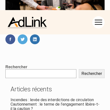
Aller
Partager :
au
contenu
FaceBook
Twitter
LinkedIn
Blog
Rechercher
sidebar
Rechercher
Articles récents
Incendies : levée des interdictions de circulation
Cautionnement : le terme de l’engagement libère-t-
il la caution ?