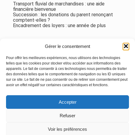
Transport fluvial de marchandises : une aide
financière bienvenue
Succession : les donations du parent renonçant
comptent-elles ?
Encadrement des loyers : une année de plus
Commentaires récents
Gérer le consentement
Aucun commentaire à afficher.
Pour offrir les meilleures expériences, nous utilisons des technologies
telles que les cookies pour stocker et/ou accéder aux informations des
appareils. Le fait de consentir à ces technologies nous permettra de traiter
des données telles que le comportement de navigation ou les ID uniques
sur ce site. Le fait de ne pas consentir ou de retirer son consentement peut
avoir un effet négatif sur certaines caractéristiques et fonctions.
Footer
Accepter
Principale
Linkedin
Instagram
Refuser
Voir les préférences
Footer
MENTIONS LÉGALES
PLAN DU SITE