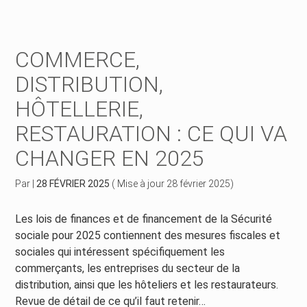
Créer et reprendre une activité
Piloter votre gestion
COMMERCE,
Piloter votre entreprise
Suivre votre comptabilité
DISTRIBUTION,
HÔTELLERIE,
Développer votre entreprise
Gérer vos ressources humaines
RESTAURATION : CE QUI VA
Construire votre patrimoine
Dématérialiser vos documents
CHANGER EN 2025
Être prêt pour la facturation électronique
Par
|
28 FÉVRIER 2025
( Mise à jour 28 février 2025)
Les lois de finances et de financement de la Sécurité
sociale pour 2025 contiennent des mesures fiscales et
sociales qui intéressent spécifiquement les
commerçants, les entreprises du secteur de la
distribution, ainsi que les hôteliers et les restaurateurs.
Revue de détail de ce qu’il faut retenir…