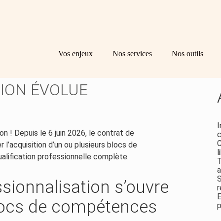
Principal
Bl
Re
Vos enjeux
Nos services
Nos outils
sid
CES : LE CONTRAT DE
ION ÉVOLUE
I
on ! Depuis le 6 juin 2026, le contrat de
c
C
r l’acquisition d’un ou plusieurs blocs de
l
lification professionnelle complète.
T
a
S
ssionnalisation s’ouvre
r
E
locs de compétences
p