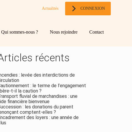
Actualités
CONNEXION
og
chercher
Qui sommes-nous ?
Nous rejoindre
Contact
ebar
Rechercher
Articles récents
ncendies : levée des interdictions de
irculation
autionnement : le terme de l’engagement
ibère-t-il la caution ?
ransport fluvial de marchandises : une
ide financière bienvenue
uccession : les donations du parent
enonçant comptent-elles ?
ncadrement des loyers : une année de
lus