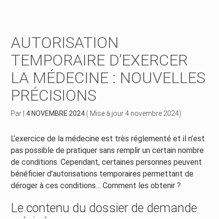
Créer et reprendre une activité
Piloter votre gestion
AUTORISATION
Piloter votre entreprise
Suivre votre comptabilité
TEMPORAIRE D’EXERCER
LA MÉDECINE : NOUVELLES
Développer votre entreprise
Gérer vos ressources humaines
PRÉCISIONS
Construire votre patrimoine
Dématérialiser vos documents
Par
|
4 NOVEMBRE 2024
( Mise à jour 4 novembre 2024)
Être prêt pour la facturation électronique
L’exercice de la médecine est très réglementé et il n’est
pas possible de pratiquer sans remplir un certain nombre
de conditions. Cependant, certaines personnes peuvent
bénéficier d’autorisations temporaires permettant de
déroger à ces conditions… Comment les obtenir ?
Le contenu du dossier de demande