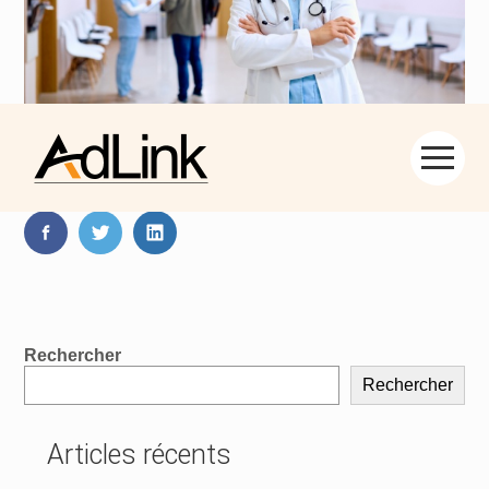
Aller
Partager :
au
contenu
FaceBook
Twitter
LinkedIn
Blog
Rechercher
sidebar
Rechercher
Articles récents