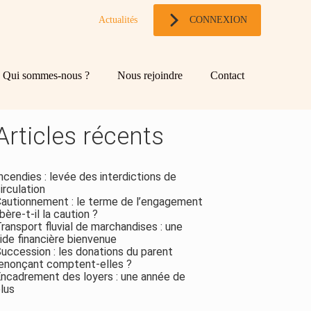
Actualités
CONNEXION
og
chercher
Qui sommes-nous ?
Nous rejoindre
Contact
ebar
Rechercher
Articles récents
ncendies : levée des interdictions de
irculation
autionnement : le terme de l’engagement
ibère-t-il la caution ?
ransport fluvial de marchandises : une
ide financière bienvenue
uccession : les donations du parent
enonçant comptent-elles ?
ncadrement des loyers : une année de
lus