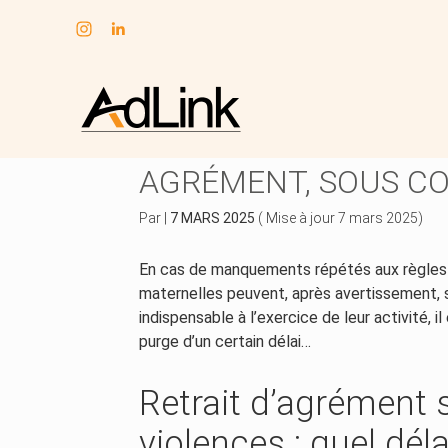
Subheader
Aller
au
ASSISTANTES MATER
contenu
AGRÉMENT, SOUS CO
Par
|
7 MARS 2025
( Mise à jour 7 mars 2025)
En cas de manquements répétés aux règles e
maternelles peuvent, après avertissement, se
indispensable à l’exercice de leur activité, 
purge d’un certain délai…
Retrait d’agrément 
violences : quel dél