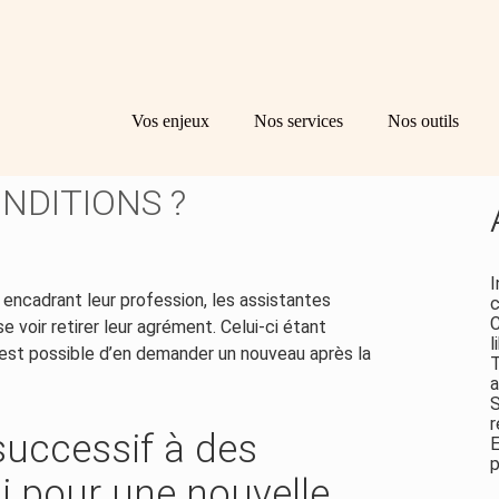
Principal
Bl
Re
Vos enjeux
Nos services
Nos outils
sid
NELLES : UN NOUVEL
NDITIONS ?
I
ncadrant leur profession, les assistantes
c
C
 voir retirer leur agrément. Celui-ci étant
l
il est possible d’en demander un nouveau après la
T
a
S
r
successif à des
E
p
ai pour une nouvelle