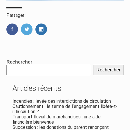
Partager :
FaceBook
Twitter
LinkedIn
Blog
Rechercher
sidebar
Rechercher
Articles récents
Incendies : levée des interdictions de circulation
Cautionnement : le terme de l’engagement libère-t-
il la caution ?
Transport fluvial de marchandises : une aide
financière bienvenue
Succession : les donations du parent renonçant