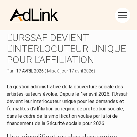
Créer et reprendre une activité
Piloter votre gestion
Aller
au
ARTISTES-AUTEURS :
contenu
Piloter votre entreprise
Suivre votre comptabilité
L’URSSAF DEVIENT
L’INTERLOCUTEUR UNIQUE
Développer votre entreprise
Gérer vos ressources humaines
POUR L’AFFILIATION
Construire votre patrimoine
Dématérialiser vos documents
Par
|
17 AVRIL 2026
( Mise à jour 17 avril 2026)
Être prêt pour la facturation électronique
La gestion administrative de la couverture sociale des
artistes-auteurs évolue. Depuis le 1er avril 2026, l’Urssaf
devient leur interlocuteur unique pour les demandes et
formalités d’affiliation au régime de protection sociale,
dans le cadre de la simplification voulue par la loi de
financement de la Sécurité sociale pour 2026…