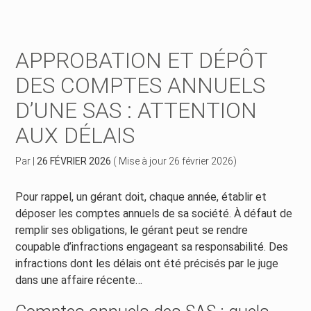
Créer et reprendre une activité
Piloter votre gestion
APPROBATION ET DÉPÔT
Piloter votre entreprise
Suivre votre comptabilité
DES COMPTES ANNUELS
D’UNE SAS : ATTENTION
Développer votre entreprise
Gérer vos ressources humaines
AUX DÉLAIS
Construire votre patrimoine
Dématérialiser vos documents
Par
|
26 FÉVRIER 2026
( Mise à jour 26 février 2026)
Être prêt pour la facturation électronique
Pour rappel, un gérant doit, chaque année, établir et
déposer les comptes annuels de sa société. À défaut de
remplir ses obligations, le gérant peut se rendre
coupable d’infractions engageant sa responsabilité. Des
infractions dont les délais ont été précisés par le juge
dans une affaire récente…