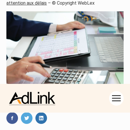
attention aux délais
– © Copyright WebLex
Aller
Partager :
au
contenu
FaceBook
Twitter
LinkedIn