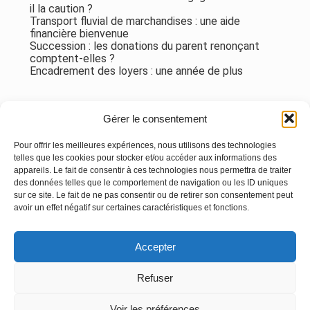
il la caution ?
Transport fluvial de marchandises : une aide
financière bienvenue
Succession : les donations du parent renonçant
comptent-elles ?
Encadrement des loyers : une année de plus
Commentaires récents
Gérer le consentement
Aucun commentaire à afficher.
Pour offrir les meilleures expériences, nous utilisons des technologies
telles que les cookies pour stocker et/ou accéder aux informations des
appareils. Le fait de consentir à ces technologies nous permettra de traiter
des données telles que le comportement de navigation ou les ID uniques
sur ce site. Le fait de ne pas consentir ou de retirer son consentement peut
avoir un effet négatif sur certaines caractéristiques et fonctions.
Footer
Accepter
Principale
Linkedin
Instagram
Refuser
Voir les préférences
MENTIONS LÉGALES