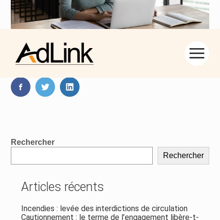
Aller
Partager :
au
contenu
FaceBook
Twitter
LinkedIn
Blog
Rechercher
sidebar
Rechercher
Articles récents
Incendies : levée des interdictions de circulation
Cautionnement : le terme de l’engagement libère-t-