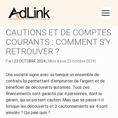
Créer et reprendre une activité
Piloter votre gestion
Aller
au
ANNULATION DE
contenu
Piloter votre entreprise
Suivre votre comptabilité
CAUTIONS ET DE COMPTES
COURANTS : COMMENT S’Y
Développer votre entreprise
Gérer vos ressources humaines
RETROUVER ?
Construire votre patrimoine
Dématérialiser vos documents
Par
|
23 OCTOBRE 2024
( Mise à jour 23 octobre 2024)
Être prêt pour la facturation électronique
Une société signe avec sa banque un ensemble de
contrats lui permettant d‘emprunter de l’argent et de
bénéficier de découverts autorisés. Tous ces
financements sont garantis par 4 personnes, dont le
gérant, qui se portent caution. Mais que se passe-t-il
lorsque les découverts et 3 cautionnements sur 4 sont
annulés ? Qui paie quoi ?