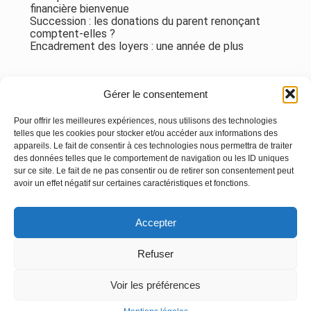
financière bienvenue
Succession : les donations du parent renonçant
comptent-elles ?
Encadrement des loyers : une année de plus
Commentaires récents
Gérer le consentement
Aucun commentaire à afficher.
Pour offrir les meilleures expériences, nous utilisons des technologies
telles que les cookies pour stocker et/ou accéder aux informations des
appareils. Le fait de consentir à ces technologies nous permettra de traiter
des données telles que le comportement de navigation ou les ID uniques
sur ce site. Le fait de ne pas consentir ou de retirer son consentement peut
avoir un effet négatif sur certaines caractéristiques et fonctions.
Footer
Accepter
Principale
Linkedin
Instagram
Refuser
Voir les préférences
Footer
MENTIONS LÉGALES
PLAN DU SITE