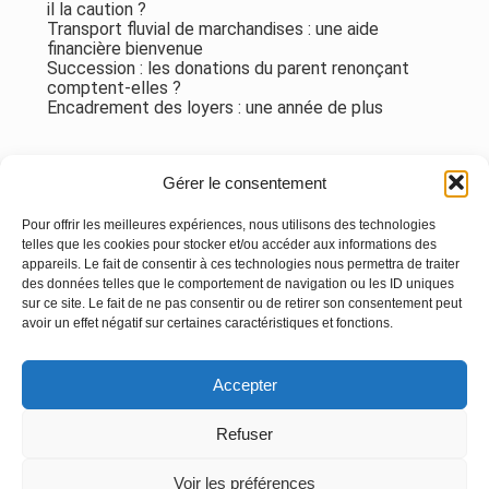
il la caution ?
Transport fluvial de marchandises : une aide
financière bienvenue
Succession : les donations du parent renonçant
comptent-elles ?
Encadrement des loyers : une année de plus
Commentaires récents
Gérer le consentement
Aucun commentaire à afficher.
Pour offrir les meilleures expériences, nous utilisons des technologies
telles que les cookies pour stocker et/ou accéder aux informations des
appareils. Le fait de consentir à ces technologies nous permettra de traiter
des données telles que le comportement de navigation ou les ID uniques
sur ce site. Le fait de ne pas consentir ou de retirer son consentement peut
avoir un effet négatif sur certaines caractéristiques et fonctions.
Footer
Accepter
Principale
Linkedin
Instagram
Refuser
Voir les préférences
Footer
MENTIONS LÉGALES