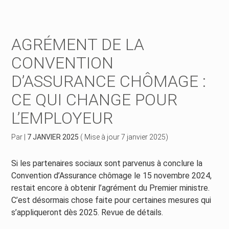
Créer et reprendre une activité
Piloter votre gestion
AGRÉMENT DE LA
Piloter votre entreprise
Suivre votre comptabilité
CONVENTION
D’ASSURANCE CHÔMAGE :
Développer votre entreprise
Gérer vos ressources humaines
CE QUI CHANGE POUR
Construire votre patrimoine
Dématérialiser vos documents
L’EMPLOYEUR
Être prêt pour la facturation électronique
Par
|
7 JANVIER 2025
( Mise à jour 7 janvier 2025)
Si les partenaires sociaux sont parvenus à conclure la
Convention d’Assurance chômage le 15 novembre 2024,
restait encore à obtenir l’agrément du Premier ministre.
C’est désormais chose faite pour certaines mesures qui
s’appliqueront dès 2025. Revue de détails.