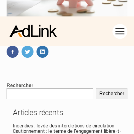
Aller
Partager :
au
contenu
FaceBook
Twitter
LinkedIn
Blog
Rechercher
sidebar
Rechercher
Articles récents
Incendies : levée des interdictions de circulation
Cautionnement : le terme de l’engagement libère-t-