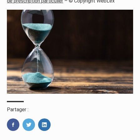
de prescription particulier
– © Copyright WebLex
Partager :
FaceBook
Twitter
LinkedIn