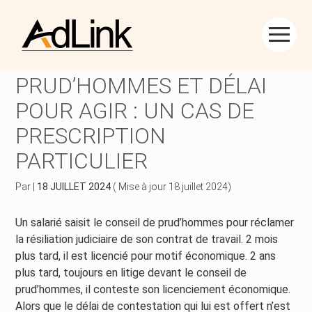
Créer et reprendre une activité
Piloter votre gestion
Aller
au
ACTION DEVANT LES
contenu
Piloter votre entreprise
Suivre votre comptabilité
PRUD’HOMMES ET DÉLAI
POUR AGIR : UN CAS DE
Développer votre entreprise
Gérer vos ressources humaines
PRESCRIPTION
Construire votre patrimoine
Dématérialiser vos documents
PARTICULIER
Être prêt pour la facturation électronique
Par
|
18 JUILLET 2024
( Mise à jour 18 juillet 2024)
Un salarié saisit le conseil de prud’hommes pour réclamer
la résiliation judiciaire de son contrat de travail. 2 mois
plus tard, il est licencié pour motif économique. 2 ans
plus tard, toujours en litige devant le conseil de
prud’hommes, il conteste son licenciement économique.
Alors que le délai de contestation qui lui est offert n’est