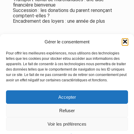
financière bienvenue
Succession : les donations du parent renonçant
comptent-elles ?
Encadrement des loyers : une année de plus
Commentaires récents
Gérer le consentement
Aucun commentaire à afficher.
Pour offrir les meilleures expériences, nous utilisons des technologies
telles que les cookies pour stocker et/ou accéder aux informations des
appareils. Le fait de consentir à ces technologies nous permettra de traiter
des données telles que le comportement de navigation ou les ID uniques
sur ce site. Le fait de ne pas consentir ou de retirer son consentement peut
avoir un effet négatif sur certaines caractéristiques et fonctions.
Footer
Accepter
Principale
Linkedin
Instagram
Refuser
Voir les préférences
Footer
MENTIONS LÉGALES
PLAN DU SITE