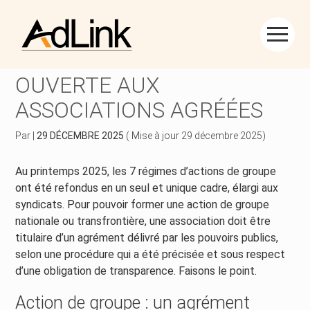
Créer et reprendre une activité
Piloter votre gestion
Aller
au
ACTION DE GROUPE :
contenu
Piloter votre entreprise
Suivre votre comptabilité
OUVERTE AUX
ASSOCIATIONS AGRÉÉES
Développer votre entreprise
Gérer vos ressources humaines
Par
|
29 DÉCEMBRE 2025
( Mise à jour 29 décembre 2025)
Construire votre patrimoine
Dématérialiser vos documents
Au printemps 2025, les 7 régimes d’actions de groupe
Être prêt pour la facturation électronique
ont été refondus en un seul et unique cadre, élargi aux
syndicats. Pour pouvoir former une action de groupe
nationale ou transfrontière, une association doit être
titulaire d’un agrément délivré par les pouvoirs publics,
selon une procédure qui a été précisée et sous respect
d’une obligation de transparence. Faisons le point.
Action de groupe : un agrément