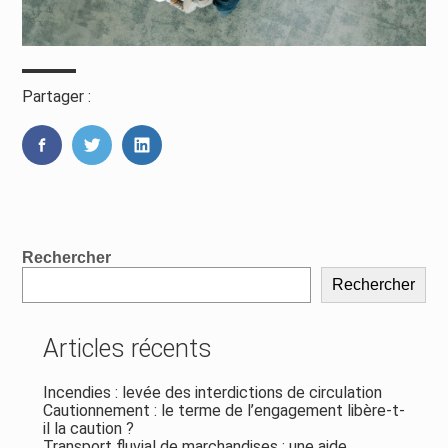
Partager :
FaceBook
Twitter
LinkedIn
Blog
Rechercher
sidebar
Rechercher
Articles récents
Incendies : levée des interdictions de circulation
Cautionnement : le terme de l’engagement libère-t-
il la caution ?
Transport fluvial de marchandises : une aide