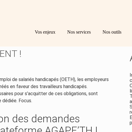
Principal
Bl
Re
Vos enjeux
Nos services
Nos outils
sid
MATÉRIALISATION DES
ENT !
I
’emploi de salariés handicapés (OETH), les employeurs
c
C
éés en faveur des travailleurs handicapés.
l
aires pour s’acquitter de ces obligations, sont
T
e dédiée. Focus.
a
S
r
ion des demandes
E
p
plateforme AGAPE’TH !